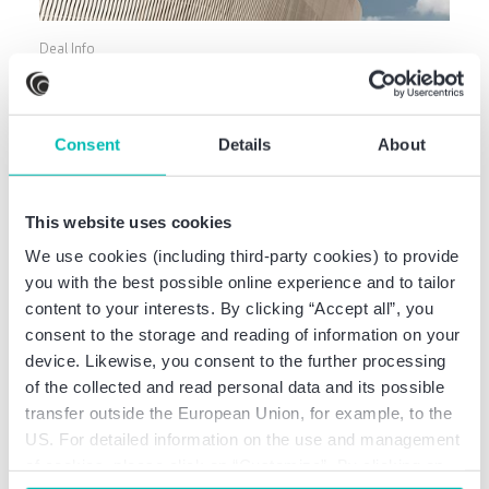
Deal Info
Baker Tilly berät Gimborn beim
Erwerb einer Mehrheitsbeteiligung
Consent
Details
About
an Cerberus
This website uses cookies
We use cookies (including third-party cookies) to provide
you with the best possible online experience and to tailor
content to your interests. By clicking “Accept all”, you
consent to the storage and reading of information on your
device. Likewise, you consent to the further processing
of the collected and read personal data and its possible
transfer outside the European Union, for example, to the
US. For detailed information on the use and management
of cookies, please click on “Customize”. By clicking on
Unternehmensnews