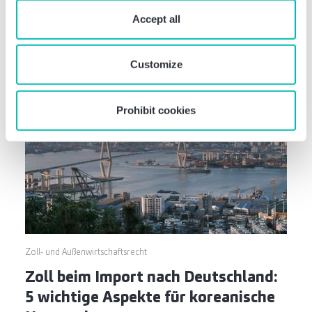
“Prohibit cookies” you reject the use of cookies that
Baker Tilly und 123 Factory
require your consent. You give consent to cookies and
Accept all
our
privacy policy
when you use our website.
vereinbaren Kooperation
Customize
Prohibit cookies
Zoll- und Außenwirtschaftsrecht
Zoll beim Import nach Deutschland:
5 wichtige Aspekte für koreanische