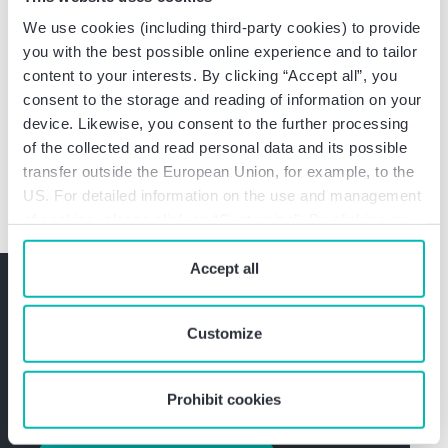
We use cookies (including third-party cookies) to provide
Lehrbeauftragter für Bilanzierung und
you with the best possible online experience and to tailor
Steuerrecht an der FOM Berlin
content to your interests. By clicking “Accept all”, you
Lehre an diversen Universitäten bzw.
consent to the storage and reading of information on your
Fachhochschulen in den Bereichen: Steuern,
device. Likewise, you consent to the further processing
Bilanzierung, Finanzierung und Investitionen
of the collected and read personal data and its possible
transfer outside the European Union, for example, to the
US. For detailed information on the use and management
of cookies, please click on “Customize”. By clicking on
“Prohibit cookies” you reject the use of cookies that
require your consent. You give consent to cookies and
Accept all
Haben Sie Fragen? Sprechen
our
privacy policy
when you use our website.
Sie mich unverbindlich an.
Customize
Jetzt mit Dr. Michel Roes, MBA, M.Sc. Kontakt
aufnehmen
Prohibit cookies