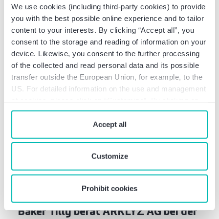
We use cookies (including third-party cookies) to provide
Deal Info
you with the best possible online experience and to tailor
Baker Tilly berät HIH Invest bei
content to your interests. By clicking “Accept all”, you
consent to the storage and reading of information on your
8.630qm-Logistik-Deal
device. Likewise, you consent to the further processing
of the collected and read personal data and its possible
transfer outside the European Union, for example, to the
US. For detailed information on the use and management
of cookies, please click on “Customize”. By clicking on
“Prohibit cookies” you reject the use of cookies that
require your consent. You give consent to cookies and
Accept all
our
privacy policy
when you use our website.
Customize
Prohibit cookies
Deal Info
Baker Tilly berät ARKLYZ AG bei der