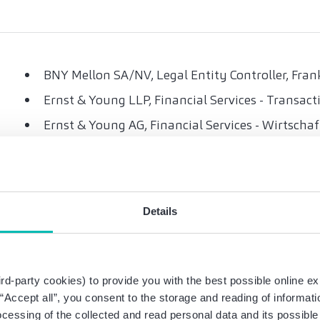
BNY Mellon SA/NV, Legal Entity Controller, Fra
Ernst & Young LLP, Financial Services - Transact
Ernst & Young AG, Financial Services - Wirtsch
Bestellung zum Wirtschaftsprüfer
Details
Diplom-Betriebswirt , Georg Simon Ohm FH Nür
rd-party cookies) to provide you with the best possible online ex
g “Accept all”, you consent to the storage and reading of informat
ocessing of the collected and read personal data and its possible 