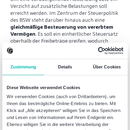
Verzicht auf zusätzliche Belastungen soll
erreicht werden. Im Zentrum der Steuerpolitik
des BSW steht darüber hinaus auch eine
gleichmäßige Besteuerung von vererbtem
Vermögen
. Es soll ein einheitlicher Steuersatz
oberhalb der Freibeträge greifen, wodurch
faktisch steuerliche
Befreiungen von
Großerwerben
künftig eingeschränkt bzw.
abgeschafft werden würden.
Zustimmung
Details
Über Cookies
BSW: Wiedereinführung
der Vermögenssteuer
Diese Webseite verwendet Cookies
Wir verwenden Cookies (auch von Drittanbietern), um
Das BSW fordert, wie die SPD und die Grünen,
Ihnen das bestmögliche Online-Erlebnis zu bieten. Mit
die
Wiedereinführung der Vermögensteuer
Klick auf „Alle akzeptieren“ willigen Sie in das Speichern
für Vermögen ab 25 Millionen EUR, die bei 1
und Lesen von Informationen auf Ihrem Endgerät ein.
Prozent beginnt und mit wachsendem
Ebenso willigen Sie in die weitere Verarbeitung der
Vermögen ansteigt – auf 2 Prozent bei 100