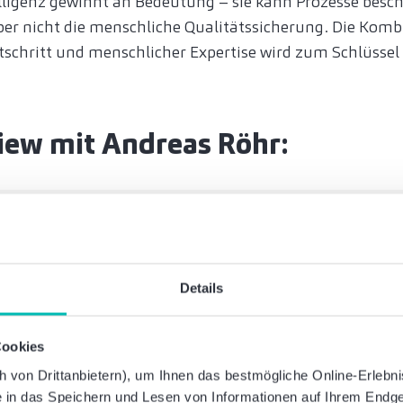
lligenz gewinnt an Bedeutung – sie kann Prozesse besc
aber nicht die menschliche Qualitätssicherung. Die Kom
schritt und menschlicher Expertise wird zum Schlüssel 
iew mit Andreas Röhr:
„Wir erleben ein Comeback der Könner
Details
Lesen Sie das vollständige Interview mit
und erfahren Sie, wie sich die Branche au
kommenden Jahre vorbereitet.
Cookies
von Drittanbietern), um Ihnen das bestmögliche Online-Erlebnis 
ie in das Speichern und Lesen von Informationen auf Ihrem Endge