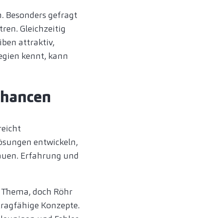
n. Besonders gefragt
ren. Gleichzeitig
ben attraktiv,
egien kennt, kann
Chancen
reicht
Lösungen entwickeln,
auen. Erfahrung und
s Thema, doch Röhr
tragfähige Konzepte.