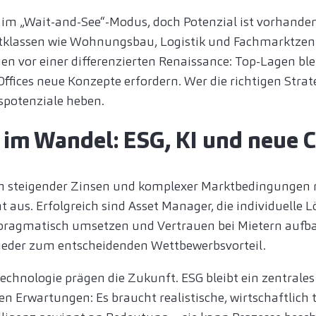
 im „Wait-and-See“-Modus, doch Potenzial ist vorhande
etklassen wie Wohnungsbau, Logistik und Fachmarktzent
n vor einer differenzierten Renaissance: Top-Lagen blei
fices neue Konzepte erfordern. Wer die richtigen Strat
spotenziale heben.
 im Wandel: ESG, KI und neue 
en steigender Zinsen und komplexer Marktbedingungen 
 aus. Erfolgreich sind Asset Manager, die individuelle 
ragmatisch umsetzen und Vertrauen bei Mietern aufb
wieder zum entscheidenden Wettbewerbsvorteil.
echnologie prägen die Zukunft. ESG bleibt ein zentrale
n Erwartungen: Es braucht realistische, wirtschaftlich 