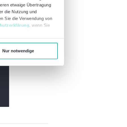
deren etwaige Übertragung
ber die Nutzung und
nen Sie die Verwendung von
hutzerklärung
, wenn Sie
Nur notwendige