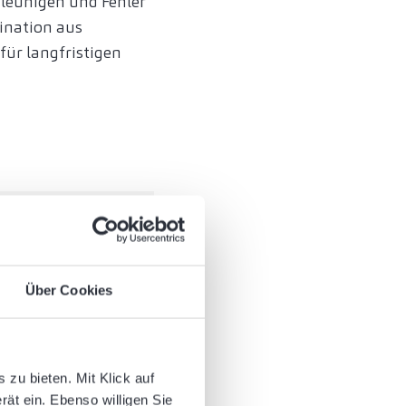
hleunigen und Fehler
bination aus
für langfristigen
“
Über Cookies
 Andreas Röhr
f die
zu bieten. Mit Klick auf
rät ein. Ebenso willigen Sie