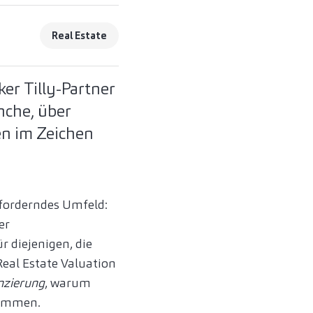
Real Estate
er Tilly-Partner
nche, über
en im Zeichen
forderndes Umfeld:
er
 diejenigen, die
Real Estate Valuation
nzierung
, warum
timmen.