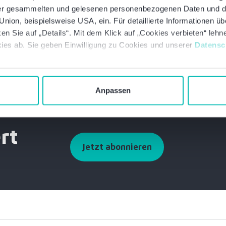
PDF herunterladen
 der gesammelten und gelesenen personenbezogenen Daten und 
nion, beispielsweise USA, ein. Für detaillierte Informationen ü
en Sie auf „Details“. Mit dem Klick auf „Cookies verbieten“ leh
ies ab. Sie geben Einwilligung zu Cookies und unserer
Datensc
Anpassen
rt
Jetzt abonnieren