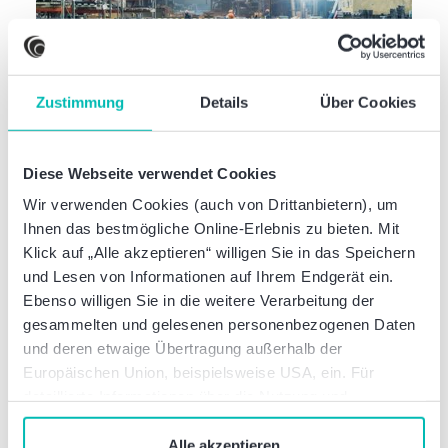
Zustimmung
Details
Über Cookies
Deal Info
R&R-Beth Group übernimmt den
Industrieofenbauer ELIOG: Baker
Diese Webseite verwendet Cookies
Tilly gestaltet Investorenprozess
Wir verwenden Cookies (auch von Drittanbietern), um
Ihnen das bestmögliche Online-Erlebnis zu bieten. Mit
Klick auf „Alle akzeptieren“ willigen Sie in das Speichern
und Lesen von Informationen auf Ihrem Endgerät ein.
Ebenso willigen Sie in die weitere Verarbeitung der
gesammelten und gelesenen personenbezogenen Daten
und deren etwaige Übertragung außerhalb der
Europäischen Union, beispielsweise USA, ein. Für
detaillierte Informationen über die Nutzung und
Verwaltung von Cookies klicken Sie auf „Details“. Mit
dem Klick auf „Cookies verbieten“ lehnen Sie die
Alle akzeptieren