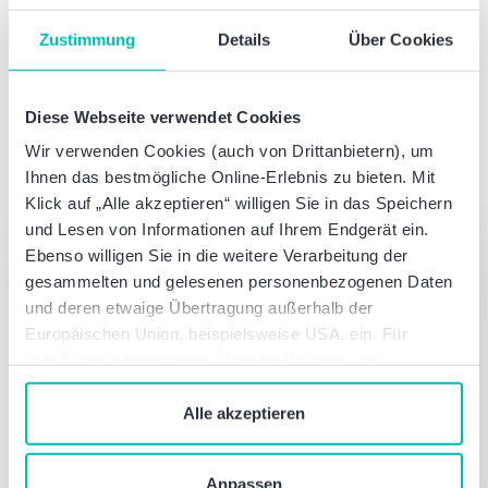
Diesen Beitrag teilen:
Zustimmung
Details
Über Cookies
Diese Webseite verwendet Cookies
Wir verwenden Cookies (auch von Drittanbietern), um
Ihnen das bestmögliche Online-Erlebnis zu bieten. Mit
Autor dieses Artikels
Klick auf „Alle akzeptieren“ willigen Sie in das Speichern
und Lesen von Informationen auf Ihrem Endgerät ein.
Was können wir für Sie tun?
Ebenso willigen Sie in die weitere Verarbeitung der
gesammelten und gelesenen personenbezogenen Daten
Sprechen Sie mit uns – einfach unverbindlich
und deren etwaige Übertragung außerhalb der
Europäischen Union, beispielsweise USA, ein. Für
Jetzt Kontakt aufnehmen
detaillierte Informationen über die Nutzung und
Verwaltung von Cookies klicken Sie auf „Details“. Mit
dem Klick auf „Cookies verbieten“ lehnen Sie die
Alle akzeptieren
Verwendung von zustimmungspflichtigen Cookies ab. Sie
Alexandra Sausmekat
geben Einwilligung zu Cookies und unserer
Partner
Anpassen