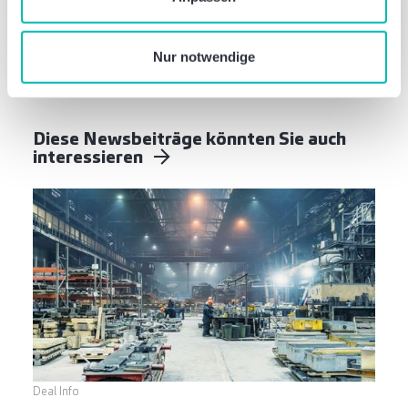
Datenschutzerklärung
, wenn Sie unsere Webseite
Rechtsanwältin, Steuerberaterin
nutzen.
Nur notwendige
Diese Newsbeiträge könnten Sie auch
interessieren
Deal Info