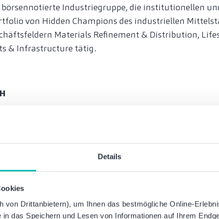
 börsennotierte Industriegruppe, die institutionellen u
folio von Hidden Champions des industriellen Mittelsta
schäftsfeldern Materials Refinement & Distribution, Lif
ts & Infrastructure tätig.
bH
itz in Schlüchtern (Hessen) ist ein Spezialist für die E
Vertrieb von hydraulischen Schwenkmotoren, Drehantri
owie Hub-Schwenkeinheiten. Mit ca. 140 Mitarbeitende
 einen Umsatz von rund 20 Millionen Euro und zeichne
Details
iefe sowie eine nachhaltige operative Ertragskraft aus
cs.com
Cookies
von Drittanbietern), um Ihnen das bestmögliche Online-Erlebnis 
ie in das Speichern und Lesen von Informationen auf Ihrem Endge