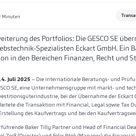
Transa
2 Minuten
weiterung des Portfolios: Die GESCO SE übe
ebstechnik-Spezialisten Eckart GmbH. Ein B
ion in den Bereichen Finanzen, Recht und St
4. Juli 2025
– Die internationale Beratungs- und Prüfu
 GESCO SE, eine Unternehmensgruppe mit markt- und te
estitionsgüterindustrie, bei der Übernahme der Eckart
leitete die Transaktion mit Financial, Legal sowie Tax D
 Erstellung des Kaufvertrags und bei den Kaufvertragsv
erführende Baker Tilly Partner und Head of Financial Deal
el Zeiß
(Director) und
Felix Ptok
(Manager) die Financial 