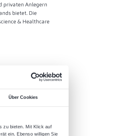
nd privaten Anlegern
nds bietet. Die
escience & Healthcare
ntwicklung,
eben,
n erzielt das
t sich durch eine
Über Cookies
.
zu bieten. Mit Klick auf
rät ein. Ebenso willigen Sie