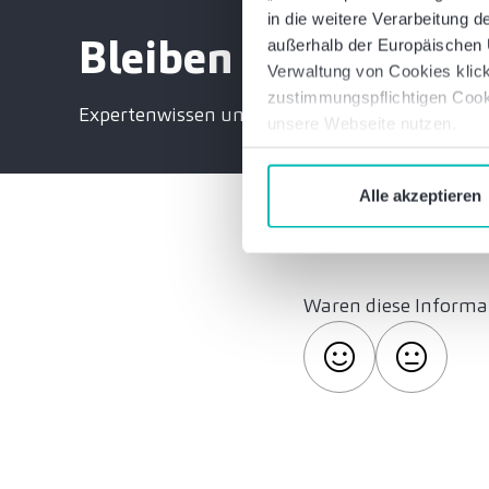
in die weitere Verarbeitung
Bleiben Sie informie
außerhalb der Europäischen U
Verwaltung von Cookies klick
zustimmungspflichtigen Cook
Expertenwissen und exklusive Einladungen
unsere Webseite nutzen.
Alle akzeptieren
Waren diese Informat