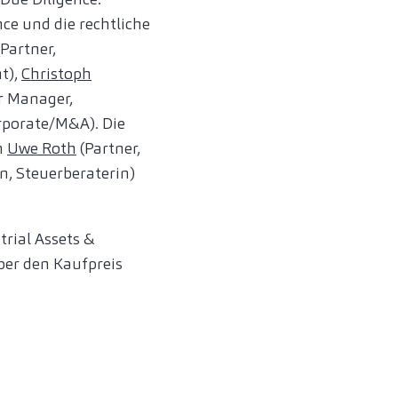
nce und die rechtliche
Partner,
ht),
Christoph
r Manager,
rporate/M&A). Die
n
Uwe Roth
(Partner,
n, Steuerberaterin)
rial Assets &
ber den Kaufpreis