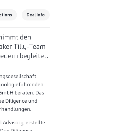
ctions
Deal Info
rnimmt den
aker Tilly-Team
euern begleitet.
ngsgesellschaft
chnologieführenden
 GmbH beraten. Das
ue Diligence und
erhandlungen.
 Advisory, erstellte
Due Diligence.