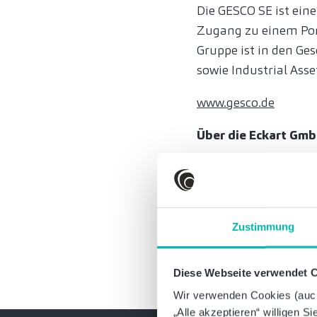
Die GESCO SE ist eine
Zugang zu einem Port
Gruppe ist in den Ge
sowie Industrial Asse
www.gesco.de
Über die Eckart Gm
Die Eckart GmbH mit S
Produktion und den 
Armaturenantrieben s
Unternehmen jährlich
Zustimmung
hohe Wertschöpfungst
www.eckart-hydrauli
Diese Webseite verwendet 
Wir verwenden Cookies (auch 
„Alle akzeptieren“ willigen S