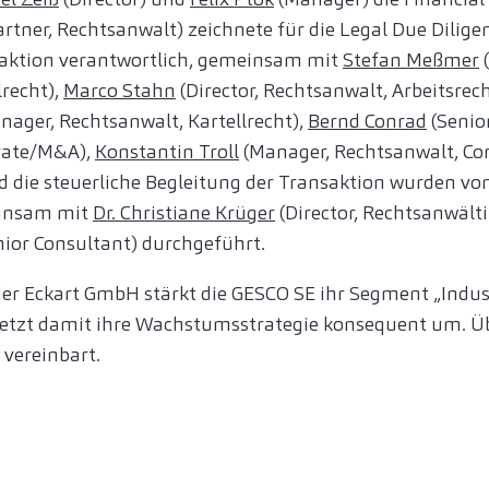
artner, Rechtsanwalt) zeichnete für die Legal Due Dilige
saktion verantwortlich, gemeinsam mit
Stefan Meßmer
(
lrecht),
Marco Stahn
(Director, Rechtsanwalt, Arbeitsrec
nager, Rechtsanwalt, Kartellrecht),
Bernd Conrad
(Senio
rate/M&A),
Konstantin Troll
(Manager, Rechtsanwalt, Co
d die steuerliche Begleitung der Transaktion wurden vo
einsam mit
Dr. Christiane Krüger
(Director, Rechtsanwälti
ior Consultant) durchgeführt.
r Eckart GmbH stärkt die GESCO SE ihr Segment „Indust
setzt damit ihre Wachstumsstrategie konsequent um. Ü
 vereinbart.