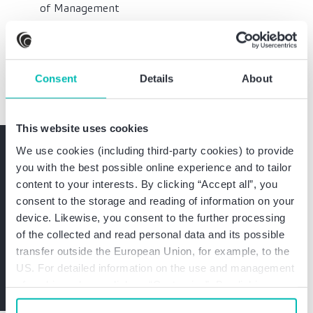
of Management
Studium der Betriebswirtschaftslehre (B.Sc.) an
der WFI Ingolstadt School of Management
Consent
Details
About
This website uses cookies
Haben Sie Fragen? Sprechen
We use cookies (including third-party cookies) to provide
you with the best possible online experience and to tailor
Sie mich unverbindlich an.
content to your interests. By clicking “Accept all”, you
consent to the storage and reading of information on your
Jetzt mit Julia Steingräber, M.Sc. Kontakt
device. Likewise, you consent to the further processing
aufnehmen
of the collected and read personal data and its possible
transfer outside the European Union, for example, to the
US. For detailed information on the use and management
Kontakt aufnehmen
of cookies, please click on “Customize”. By clicking on
“Prohibit cookies” you reject the use of cookies that