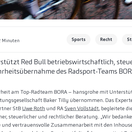
Sports
Recht
St
2 Minuten
rstützt Red Bull betriebswirtschaftlich, steu
ehrheitsübernahme des Radsport-Teams BOR
hrheit am Top-Radteam BORA – hansgrohe mit Unterstü
atungsgesellschaft Baker Tilly übernommen. Das Exper
artner StB
Uwe Roth
und RA
Sven Vollstädt
, begleitete d
her, steuerlicher und rechtlicher Beratung. „Wir bedanke
te und vertrauensvolle Zusammenarbeit mit den Inhous