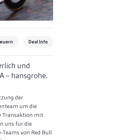
euern
Deal Info
erlich und
A – hansgrohe.
tzung der
tenteam um die
ie Transaktion mit
n uns für die
e-Teams von Red Bull