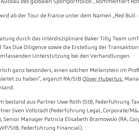
Ausbau des globalen Sportportfolios“, kommentiert Rot
ird ab der Tour de France unter dem Namen „Red Bull 
atung durch das interdisziplinäre Baker Tilly Team umf
nd Tax Due Diligence sowie die Erstellung der Transakti
r umfassenden Unterstützung bei den Verhandlungen.
rlich ganz besonders, einen solchen Meilenstein im Pro
gleitet zu haben“, ergänzt RA/StB
Oliver Hubertus
, Mana
hland.
 bestand aus Partner Uwe Roth (StB, Federführung Tax)
artner Sven Vollstädt (Federführung Legal, Corporate/M&
), Senior Manager Patricia Elisabeth Bramowski (RA, C
(WP/StB, Federführung Financial).