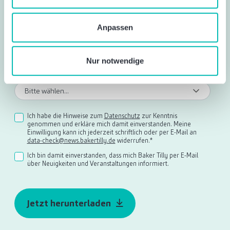
Unternehmen
*
Verwendung von zustimmungspflichtigen Cookies ab. Sie
geben Einwilligung zu Cookies und unserer
Anpassen
Datenschutzerklärung
, wenn Sie unsere Webseite
Funktion
*
nutzen.
Nur notwendige
Wie sind Sie auf uns aufmerksam geworden?
*
Ich habe die Hinweise zum
Datenschutz
zur Kenntnis
genommen und erkläre mich damit einverstanden. Meine
Einwilligung kann ich jederzeit schriftlich oder per E-Mail an
data-check@news.bakertilly.de
widerrufen.
*
Ich bin damit einverstanden, dass mich Baker Tilly per E-Mail
über Neuigkeiten und Veranstaltungen informiert.
Jetzt herunterladen