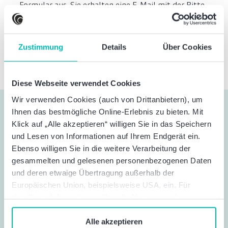
Formular aus. Sie erhalten eine E-Mail mit der Bitte
um Bestätigung. Im Anschluss senden wir Ihnen den
Link zum Download der Unterlagen per E-Mail zu.
Zustimmung
Details
Über Cookies
Diese Webseite verwendet Cookies
Wir verwenden Cookies (auch von Drittanbietern), um
Ihnen das bestmögliche Online-Erlebnis zu bieten. Mit
Klick auf „Alle akzeptieren“ willigen Sie in das Speichern
Geschäftliche E-Mail
*
und Lesen von Informationen auf Ihrem Endgerät ein.
Ebenso willigen Sie in die weitere Verarbeitung der
gesammelten und gelesenen personenbezogenen Daten
Vorname
*
und deren etwaige Übertragung außerhalb der
Europäischen Union, beispielsweise USA, ein. Für
detaillierte Informationen über die Nutzung und
Nachname
*
Verwaltung von Cookies klicken Sie auf „Details“. Mit
dem Klick auf „Cookies verbieten“ lehnen Sie die
Alle akzeptieren